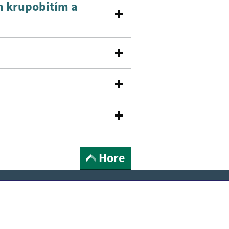
h krupobitím a
Hore
Našli ste na stránke chybu?
vás užitočné?
e pre vás užitočné?