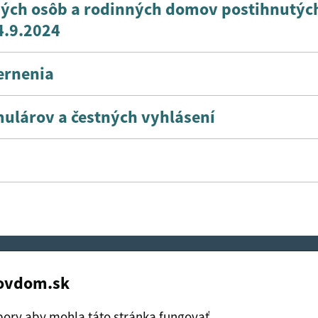
ých osôb a rodinných domov postihnutýc
4.9.2024
ernenia
ulárov a čestných vyhlásení
itočné?
Áno
Nie
novdom.sk
Boli tieto informácie pre 
Boli tieto informáci
e o cookies
Spracúvanie osobných údajov
ory aby mohla táto stránka fungovať.