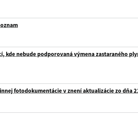
 zoznam
bcí, kde nebude podporovaná výmena zastaraného ply
innej fotodokumentácie v znení aktualizácie zo dňa 2