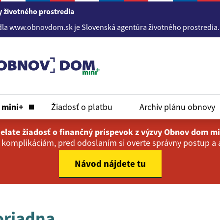
 životného prostredia
ww.obnovdom.sk je Slovenská agentúra životného prostredia. Info
m
mini+
Žiadosť o platbu
Archív plánu obnovy
elate žiadosť o finančný príspevok z výzvy Obnov dom m
 komplikáciám, pred odoslaním si overte správny postup a a
Návod nájdete tu
oriadna