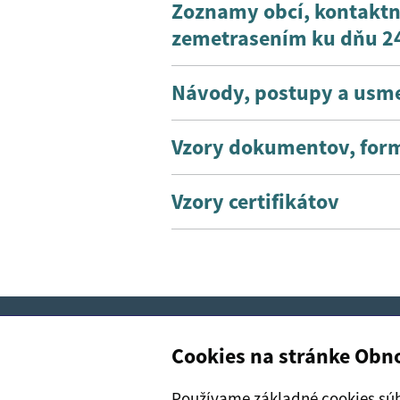
Zoznamy obcí, kontaktn
zemetrasením ku dňu 2
Návody, postupy a usm
Vzory dokumentov, form
Vzory certifikátov
Boli tieto informácie pre vás už
Cookies na stránke Ob
Vyhlásenie o prístupnosti
Informáci
Používame základné cookies súb