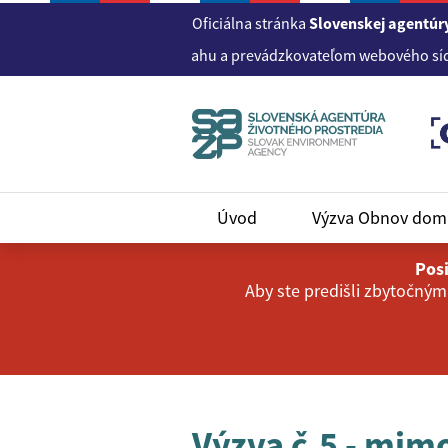
Oficiálna stránka
Slovenskej agentúry
Správcom obsahu a prevádzkovateľom webového sídla w
Úvod
Výzva Obnov do
Posi
Aby ste predišli zbytočným
Výzva č.5 - mim