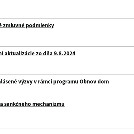
né zmluvné podmienky
ní aktualizácie zo dňa 9.8.2024
lásené výzvy v rámci programu Obnov dom
ľa sankčného mechanizmu