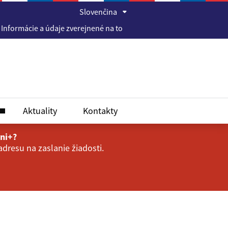
Slovenčina
rmácie a údaje zverejnené na tomto webovom sídle sú správne a pr
Aktuality
Kontakty
ini+?
dresu na zaslanie žiadosti.