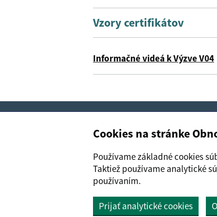
Vzory certifikátov
Informačné videá k Výzve V04
Boli tieto informácie pre vás už
Cookies na stránke Ob
Vyhlásenie o prístupnosti
Informáci
Používame základné cookies súb
Taktiež používame analytické sú
Vytvorené v súlade s
Jednotným dizajn
používaním.
Prijať analytické cookies
O