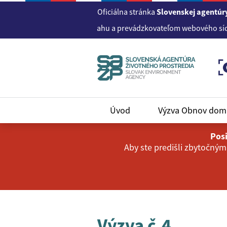
Oficiálna stránka
Slovenskej agentúry
Správcom obsahu a prevádzkovateľom webového sídla w
Úvod
Výzva Obnov do
Posi
Aby ste predišli zbytočným
Výzva č.4