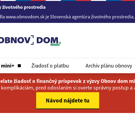
 životného prostredia
ww.obnovdom.sk je Slovenská agentúra životného prostredia. Info
m
mini+
Žiadosť o platbu
Archív plánu obnovy
elate žiadosť o finančný príspevok z výzvy Obnov dom m
 komplikáciám, pred odoslaním si overte správny postup a a
Návod nájdete tu