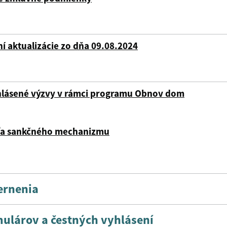
ní aktualizácie zo dňa 09.08.2024
lásené výzvy v rámci programu Obnov dom
ľa sankčného mechanizmu
ernenia
ulárov a čestných vyhlásení