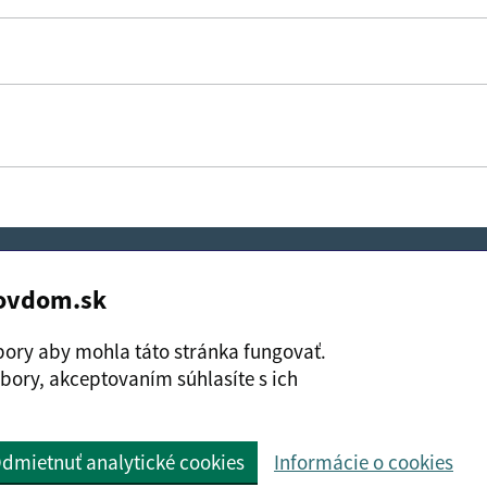
itočné?
Áno
Nie
novdom.sk
Boli tieto informácie pre 
Boli tieto informáci
e o cookies
Spracúvanie osobných údajov
ory aby mohla táto stránka fungovať.
bory, akceptovaním súhlasíte s ich
 manuálom elektronických služieb.
dmietnuť analytické cookies
Informácie o cookies