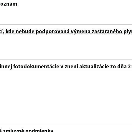
 zoznam
bcí, kde nebude podporovaná výmena zastaraného ply
vinnej fotodokumentácie v znení aktualizácie zo dňa 
né zmluvné podmienky