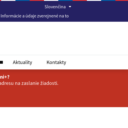
Slovenčina
rmácie a údaje zverejnené na tomto webovom sídle sú správne a p
Aktuality
Kontakty
ini+?
dresu na zaslanie žiadosti.