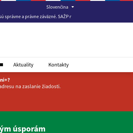
Slovenčina
vne a právne záväzné. SAŽP nepreberá právnu zodpovednosť za obs
Aktuality
Kontakty
ini+?
dresu na zaslanie žiadosti.
alým úsporám