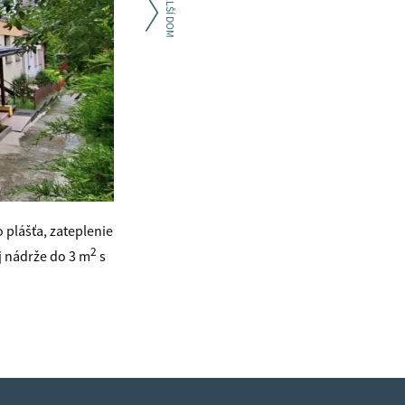
plášťa, zateplenie
2
j nádrže do 3 m
s