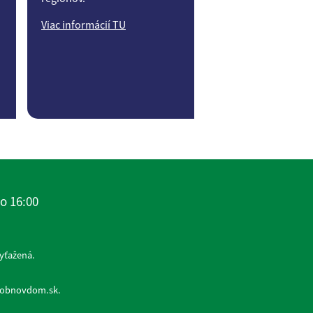
Viac informácií TU
o 16:00
yťažená.
w.obnovdom.sk.