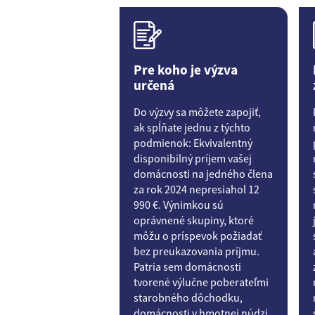
Pre koho je výzva
určená
Do výzvy sa môžete zapojiť,
ak spĺňate jednu z týchto
podmienok: Ekvivalentný
disponibilný príjem vašej
domácnosti na jedného člena
za rok 2024 nepresiahol 12
990 €. Výnimkou sú
oprávnené skupiny, ktoré
môžu o príspevok požiadať
bez preukazovania príjmu.
Patria sem domácnosti
tvorené výlučne poberateľmi
starobného dôchodku,
domácnosti v hmotnej núdzi