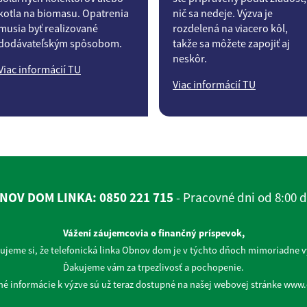
kotla na biomasu. Opatrenia
nič sa nedeje. Výzva je
musia byť realizované
rozdelená na viacero kôl,
dodávateľským spôsobom.
takže sa môžete zapojiť aj
neskôr.
Viac informácií TU
Viac informácií TU
NOV DOM LINKA: 0850 221 715
- Pracovné dni od 8:00 d
Vážení záujemcovia o finančný príspevok,
jeme si, že telefonická linka Obnov dom je v týchto dňoch mimoriadne v
Ďakujeme vám za trpezlivosť a pochopenie.
né informácie k výzve sú už teraz dostupné na našej webovej stránke ww