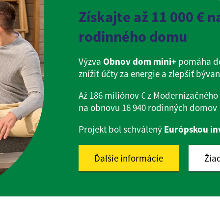
Získajte až 11 000 € 
rodinného domu
Výzva
Obnov dom mini+
pomáha do
znížiť účty za energie a zlepšiť bývan
Až 186 miliónov € z Modernizačného
na obnovu 16 940 rodinných domov
Projekt bol schválený
Európskou in
Ďalšie informácie
Žia