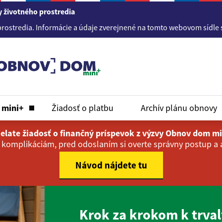
 životného prostredia
a. Informácie a údaje zverejnené na tomto webovom sídle sú sprá
m
mini+
Žiadosť o platbu
Archív plánu obnovy
elate žiadosť o finančný príspevok z výzvy Obnov dom m
 komplikáciám, pred odoslaním si overte správny postup a a
Návod nájdete tu
Krok za krokom k trv