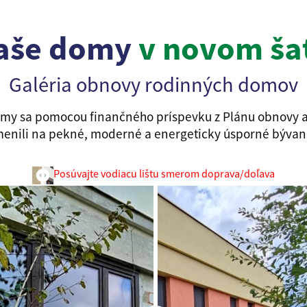
aše domy
v novom ša
Galéria obnovy rodinných domov
omy sa pomocou finančného príspevku z Plánu obnovy a
enili na pekné, moderné a energeticky úsporné bývan
Posúvajte vodiacu lištu smerom doprava/doľava