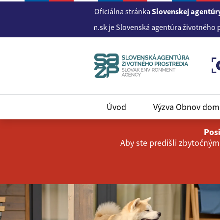
Oficiálna stránka
Slovenskej agentúry
sídla www.obnovdom.sk je Slovenská agentúra životného prostredi
Úvod
Výzva Obnov do
Posi
Aby ste predišli zbytočným