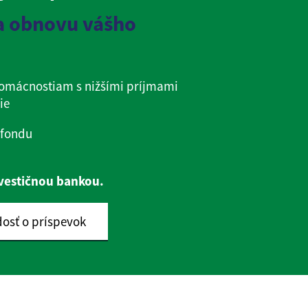
na obnovu vášho
mácnostiam s nižšími príjmami
ie
 fondu
vestičnou bankou.
dosť o príspevok