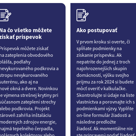
Na čo všetko môžete
Ako postupovať
získať príspevok
V prvom kroku si overte, či
Príspevok môžete získať
spĺňate podmienky na
na zateplenia obvodového
získanie príspevku. Ak
plášťa, podlahy
nepatríte do jednej z troch
nevykurovaného podkrovia a
najohrozenejších skupín
stropu nevykurovaného
domácností, výšku svojho
suterénu, ako aj na
príjmu za rok 2024 si budete
nové okná a dvere. Novinkou
môcť overiť v kalkulačke.
je výmena strešnej krytiny pri
Skontrolujte si údaje na liste
súčasnom zateplení strechy
vlastníctva a porovnajte ich s
alebo podkrovia. Projekt
podmienkami výzvy. Vyplňte
zároveň zahŕňa inštaláciu
on-line formulár žiadosti a
moderných zdrojov energie,
následne predložte
najmä tepelného čerpadla,
žiadosť. Ak momentálne nie
solárnych kolektorov alebo
ste pripravený podať žiadosť,