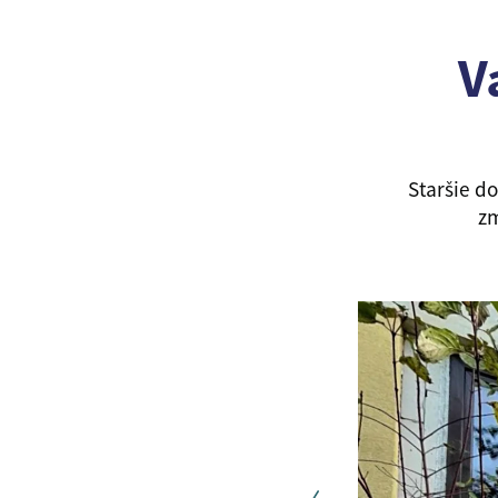
V
Staršie d
zm