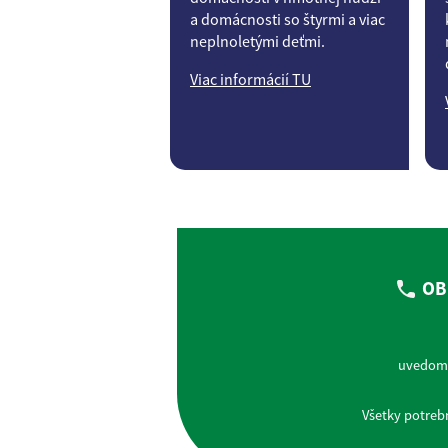
a domácnosti so štyrmi a viac
neplnoletými deťmi.
Viac informácií TU
OB
uvedomu
Všetky potreb