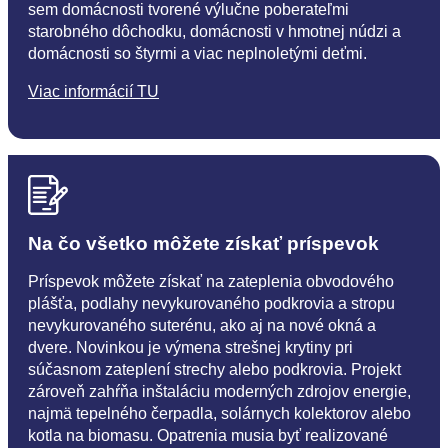
sem domácnosti tvorené výlučne poberateľmi
starobného dôchodku, domácnosti v hmotnej núdzi a
domácnosti so štyrmi a viac neplnoletými deťmi.
Viac informácií TU
Na čo všetko môžete získať príspevok
Príspevok môžete získať na zateplenia obvodového
plášťa, podlahy nevykurovaného podkrovia a stropu
nevykurovaného suterénu, ako aj na nové okná a
dvere. Novinkou je výmena strešnej krytiny pri
súčasnom zateplení strechy alebo podkrovia. Projekt
zároveň zahŕňa inštaláciu moderných zdrojov energie,
najmä tepelného čerpadla, solárnych kolektorov alebo
kotla na biomasu. Opatrenia musia byť realizované