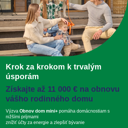
Krok za krokom k trvalým
úsporám
Získajte až 11 000 € na obnovu
vášho rodinného domu
Výzva
Obnov dom mini+
pomáha domácnostiam s
nižšími príjmami
znížiť účty za energie a zlepšiť bývanie