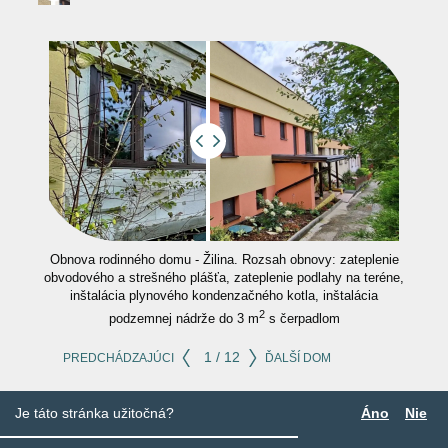
Obnova rodinného domu - Žilina. Rozsah obnovy: zateplenie
obvodového a strešného plášťa, zateplenie podlahy na teréne,
inštalácia plynového kondenzačného kotla, inštalácia
2
podzemnej nádrže do 3 m
s čerpadlom
1 / 12
Je táto stránka užitočná?
Áno
Nie
Boli tieto
Boli